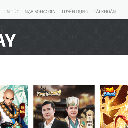
TIN TỨC
NẠP SOHACOIN
TUYỂN DỤNG
TÀI KHOẢN
AY
ơi ngay
Chơi ngay
Chơi ngay
Chơi n
u Tam Quốc
3Q Chess - Kỳ Thủ Tam
Shinkai Đại Chiến Khởi
Tây Du Tầm Bả
Quốc
Nguyên