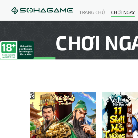
TRANG CHỦ
CHƠI NGAY
CHƠI NG
Chơi ngay
Chơi ngay
Ch
Vấn Đỉnh Tam Quốc
Võ Lâm Hắc Đạo
Phong Hầ