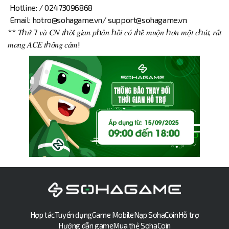
Hotline: / 02473096868
Email: hotro@sohagame.vn/ support@sohagame.vn
** 𝑇ℎ𝑢̛́ 7 𝑣𝑎̀ 𝐶𝑁 𝑡ℎ𝑜̛̀𝑖 𝑔𝑖𝑎𝑛 𝑝ℎ𝑎̉𝑛 ℎ𝑜̂̀𝑖 𝑐𝑜́ 𝑡ℎ𝑒̂̉ 𝑚𝑢𝑜̣̂𝑛 ℎ𝑜̛𝑛 𝑚𝑜̣̂𝑡 𝑐ℎ𝑢́𝑡, 𝑟𝑎̂́𝑡
𝑚𝑜𝑛𝑔 𝐴𝐶𝐸 𝑡ℎ𝑜̂𝑛𝑔 𝑐𝑎̉𝑚!
Hợp tác
Tuyển dụng
Game Mobile
Nạp SohaCoin
Hỗ trợ
Hướng dẫn game
Mua thẻ SohaCoin