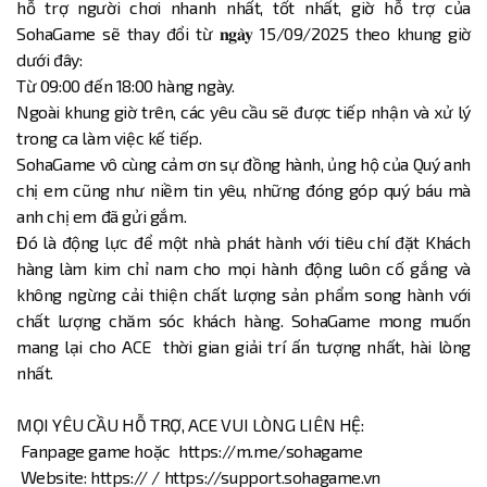
hỗ trợ người chơi nhanh nhất, tốt nhất, giờ hỗ trợ của
SohaGame sẽ thay đổi từ 𝐧𝐠𝐚̀𝐲 15/09/2025 theo khung giờ
dưới đây:
Từ 09:00 đến 18:00 hàng ngày.
Ngoài khung giờ trên, các yêu cầu sẽ được tiếp nhận và xử lý
trong ca làm việc kế tiếp.
SohaGame vô cùng cảm ơn sự đồng hành, ủng hộ của Quý anh
chị em cũng như niềm tin yêu, những đóng góp quý báu mà
anh chị em đã gửi gắm.
Đó là động lực để một nhà phát hành với tiêu chí đặt Khách
hàng làm kim chỉ nam cho mọi hành động luôn cố gắng và
không ngừng cải thiện chất lượng sản phẩm song hành với
chất lượng chăm sóc khách hàng. SohaGame mong muốn
mang lại cho ACE thời gian giải trí ấn tượng nhất, hài lòng
nhất.
MỌI YÊU CẦU HỖ TRỢ, ACE VUI LÒNG LIÊN HỆ:
Fanpage game hoặc https://m.me/sohagame
Website: https:// / https://support.sohagame.vn