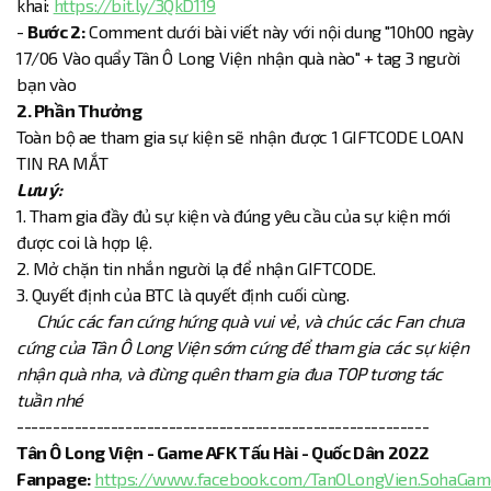
khai:
https://bit.ly/3QkD119
-
Bước 2:
Comment dưới bài viết này với nội dung "10h00 ngày
17/06 Vào quẩy Tân Ô Long Viện nhận quà nào" + tag 3 người
bạn vào
2. Phần Thưởng
Toàn bộ ae tham gia sự kiện sẽ nhận được 1 GIFTCODE LOAN
TIN RA MẮT
Lưu ý:
1. Tham gia đầy đủ sự kiện và đúng yêu cầu của sự kiện mới
được coi là hợp lệ.
2. Mở chặn tin nhắn người lạ để nhận GIFTCODE.
3. Quyết định của BTC là quyết định cuối cùng.
Chúc các fan cứng hứng quà vui vẻ, và chúc các Fan chưa
cứng của Tân Ô Long Viện sớm cứng để tham gia các sự kiện
nhận quà nha, và đừng quên tham gia đua TOP tương tác
tuần nhé
---------------------------------------------------------
Tân Ô Long Viện - Game AFK Tấu Hài - Quốc Dân 2022
Fanpage:
https://www.facebook.com/TanOLongVien.SohaGam