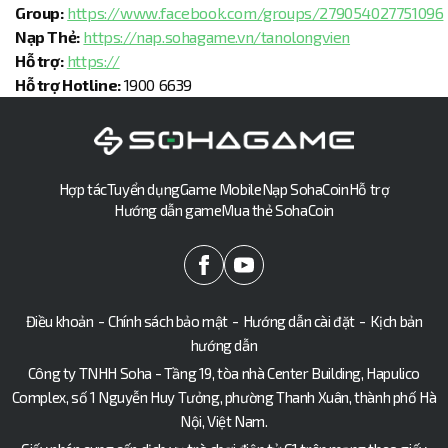
Group:
https://www.facebook.com/groups/279054027751096
Nạp Thẻ:
https://nap.sohagame.vn/tanolongvien
Hỗ trợ:
https://
Hỗ trợ Hotline:
1900 6639
Hợp tác
Tuyển dụng
Game Mobile
Nạp SohaCoin
Hỗ trợ
Hướng dẫn game
Mua thẻ SohaCoin
Điều khoản
-
Chính sách bảo mật
-
Hướng dẫn cài đặt
-
Kịch bản
hướng dẫn
Công ty TNHH Soha - Tầng 19, tòa nhà Center Building, Hapulico
Complex, số 1 Nguyễn Huy Tưởng, phường Thanh Xuân, thành phố Hà
Nội, Việt Nam.