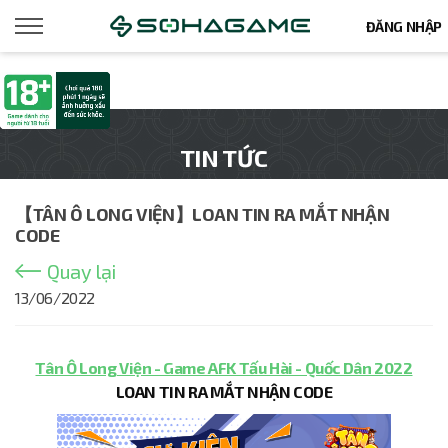
ĐĂNG NHẬP
TIN TỨC
【TÂN Ô LONG VIỆN】LOAN TIN RA MẮT NHẬN
CODE
Quay lại
13/06/2022
Tân Ô Long Viện - Game AFK Tấu Hài - Quốc Dân 2022
LOAN TIN RA MẮT NHẬN CODE